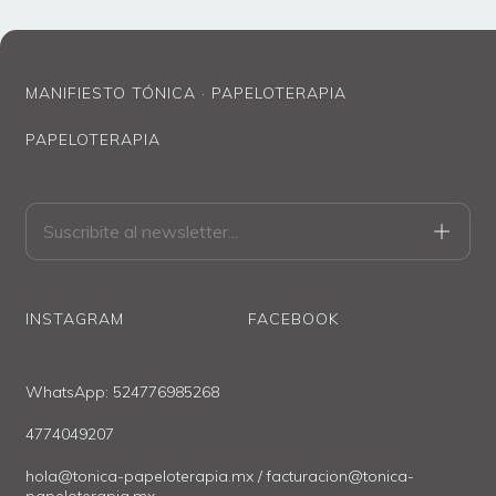
Favor de leer las
políticas de envío
y entrega ANTES DE
HACER TU PEDIDO.
MANIFIESTO TÓNICA · PAPELOTERAPIA
PAPELOTERAPIA
INSTAGRAM
FACEBOOK
WhatsApp: 524776985268
4774049207
hola@tonica-papeloterapia.mx
/
facturacion@tonica-