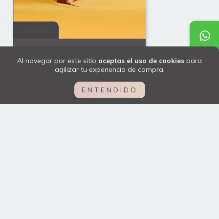
Agotado
Agenda 2026 - Chapter
Al navegar por este sitio
aceptas el uso de cookies
para
2026
agilizar tu experiencia de compra.
$799.00
ENTENDIDO