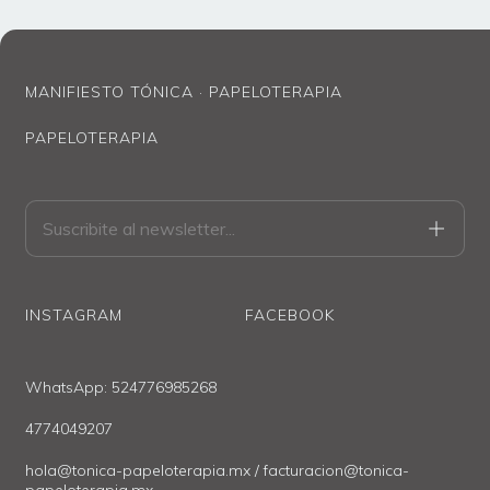
Importante:
Favor de leer las
políticas de envío
y entrega ANTES DE
MANIFIESTO TÓNICA · PAPELOTERAPIA
HACER TU PEDIDO.
PAPELOTERAPIA
INSTAGRAM
FACEBOOK
WhatsApp: 524776985268
4774049207
hola@tonica-papeloterapia.mx
/
facturacion@tonica-