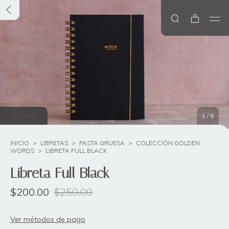
Agotado
1
/
6
INICIO
>
LIBRETAS
>
PASTA GRUESA
>
COLECCIÓN GOLDEN
WORDS
>
LIBRETA FULL BLACK
Libreta Full Black
$200.00
$250.00
Ver métodos de pago