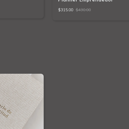
$315.00
$430.00