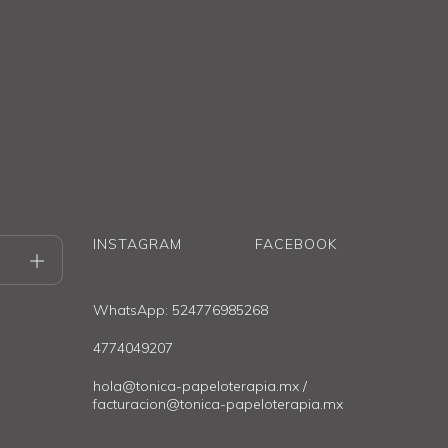
INSTAGRAM
FACEBOOK
WhatsApp: 524776985268
4774049207
hola@tonica-papeloterapia.mx
/
facturacion@tonica-papeloterapia.mx