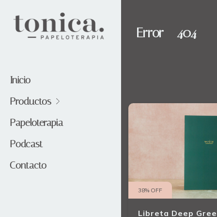
Error - 404
Inicio
Productos
Papeloterapia
Podcast
Contacto
38
%
OFF
Libreta Deep Gre