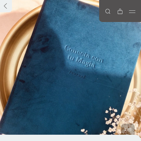
1
/
8