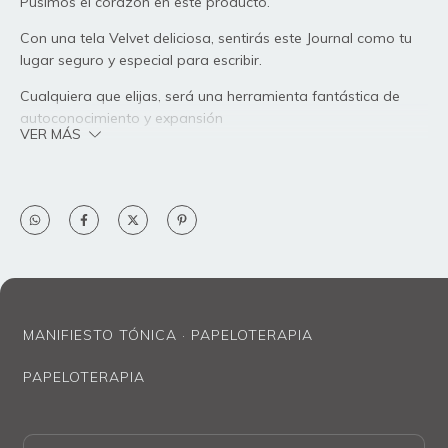
Pusimos el corazón en este producto.
Con una tela Velvet deliciosa, sentirás este Journal como tu
lugar seguro y especial para escribir.
Cualquiera que elijas, será una herramienta fantástica de
autoconocimiento y expansión
VER MÁS
Especificaciones:
Medida: 18.5 x 25 cm
Medida de las hojas: 18 x 24 cm
Encuadernado
Exterior en tela Velvet de excelente calidad titulado con
MANIFIESTO TÓNICA · PAPELOTERAPIA
hermosas letras
100 hojas de papel opalina de 120g en b/n
PAPELOTERAPIA
Pasta dura
Incluye caja protectora