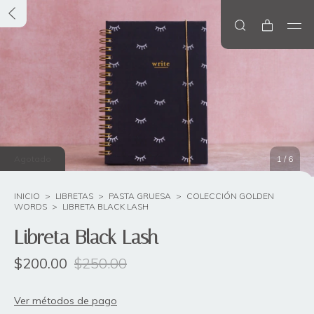
Agotado
1
/
6
INICIO
>
LIBRETAS
>
PASTA GRUESA
>
COLECCIÓN GOLDEN
WORDS
>
LIBRETA BLACK LASH
Libreta Black Lash
$200.00
$250.00
Ver métodos de pago