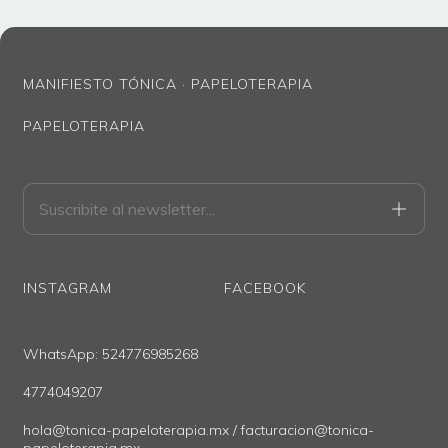
Importante:
Favor de leer las
políticas de envío
y entrega ANTES DE
HACER TU PEDIDO.
MANIFIESTO TÓNICA · PAPELOTERAPIA
PAPELOTERAPIA
INSTAGRAM
FACEBOOK
WhatsApp: 524776985268
4774049207
hola@tonica-papeloterapia.mx
/
facturacion@tonica-