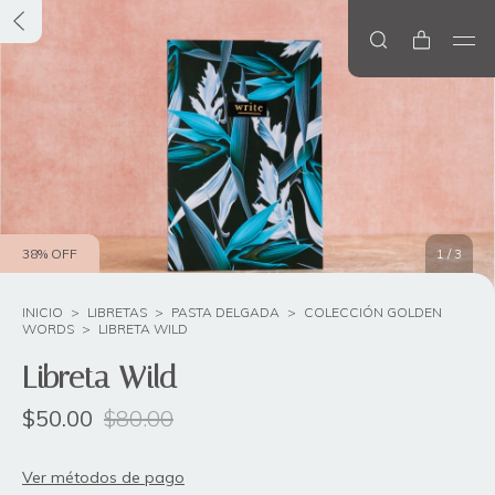
38
%
OFF
1
/
3
INICIO
>
LIBRETAS
>
PASTA DELGADA
>
COLECCIÓN GOLDEN
WORDS
>
LIBRETA WILD
Libreta Wild
$50.00
$80.00
Ver métodos de pago