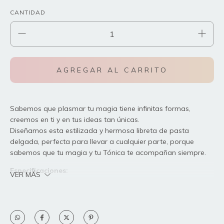
CANTIDAD
Sabemos que plasmar tu magia tiene infinitas formas,
creemos en ti y en tus ideas tan únicas.
Diseñamos esta estilizada y hermosa libreta de pasta
delgada, perfecta para llevar a cualquier parte, porque
sabemos que tu magia y tu Tónica te acompañan siempre.
Especificaciones:
VER MÁS
Medida: 21 x 13 cm
Medida de las hojas: 21 x 13 cm
50 hojas punteadas de papel bond de 90g a blanco y