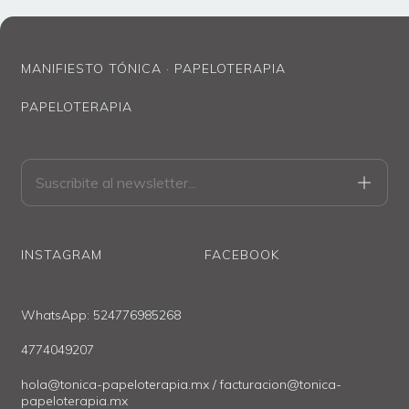
MANIFIESTO TÓNICA · PAPELOTERAPIA
PAPELOTERAPIA
INSTAGRAM
FACEBOOK
WhatsApp: 524776985268
4774049207
hola@tonica-papeloterapia.mx
/
facturacion@tonica-
papeloterapia.mx