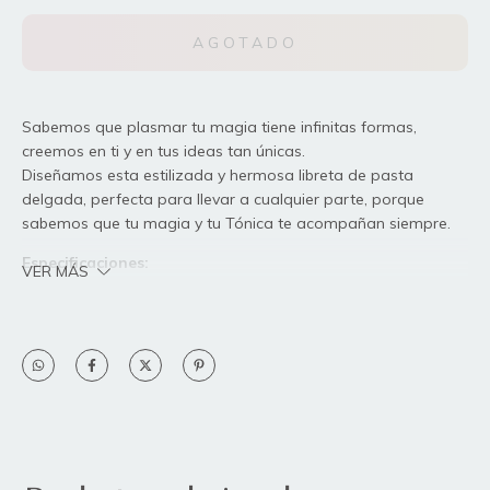
Sabemos que plasmar tu magia tiene infinitas formas,
creemos en ti y en tus ideas tan únicas.
Diseñamos esta estilizada y hermosa libreta de pasta
delgada, perfecta para llevar a cualquier parte, porque
sabemos que tu magia y tu Tónica te acompañan siempre.
Especificaciones:
VER MÁS
Medida: 21 x 13 cm
Medida de las hojas: 21 x 13 cm
50 hojas punteadas de papel bond de 90g a blanco y
negro
Pasta delgada, en couché de alto gramaje, laminado en
acabado mate