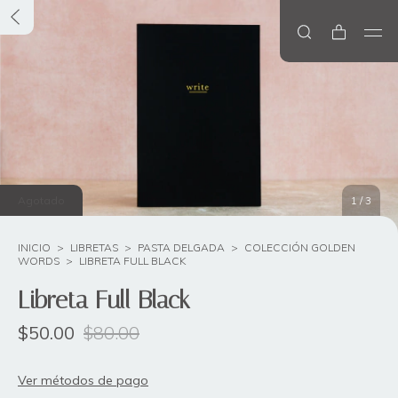
Agotado
1
/
3
INICIO
>
LIBRETAS
>
PASTA DELGADA
>
COLECCIÓN GOLDEN
WORDS
>
LIBRETA FULL BLACK
Libreta Full Black
$50.00
$80.00
Ver métodos de pago