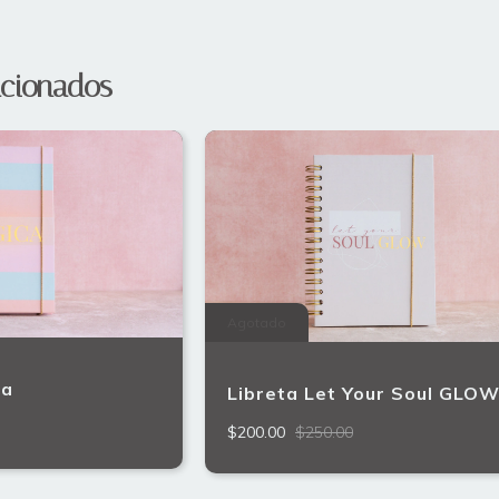
acionados
Agotado
ca
Libreta Let Your Soul GLO
$200.00
$250.00