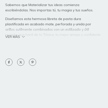
Sabemos que Materializar tus ideas comienza
escribiéndolas. Nos importas tú, tu magia y tus sueños.
Diseñamos esta hermosa libreta de pasta dura
plastificada en acabado mate, perforada y unida por
arillos sutilmente combinados con un estilizado y útil
resorte, que hará de tu Tónica, tu mejor amiga y confidente
VER MÁS
al momento de expresar tus emociones, ideas y sueños.
Especificaciones:
Medida: 21x16 cm
Medida de las hojas: 20 x 13.8 cm
Arillo: Metálico
100 hojas de papel bond de 90g a blanco y negro (tú
eliges si son rayadas, punteadas, blancas o Daily
Planner)
Pasta dura en laminado mate