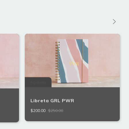
Agotado
Libreta GRL PWR
W
$200.00
$250.00