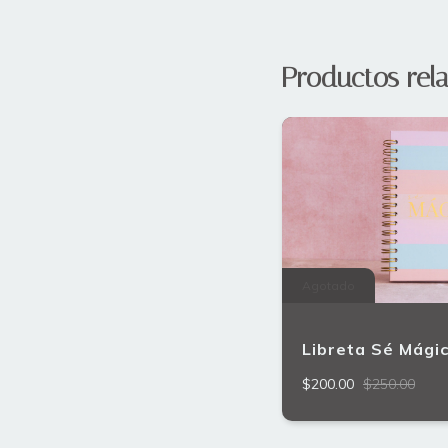
Productos rel
Agotado
Libreta Sé Mági
$200.00
$250.00